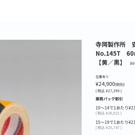
寺岡製作所 
No.145T 
【黄／黒】
B0
在庫有り
¥24,900
(税別)
(
税込
¥27,390 )
業務パック割引
10～14で1あたり
¥2
(
税込
¥26,021 )
15～19で1あたり
¥2
(
税込
¥25,747 )