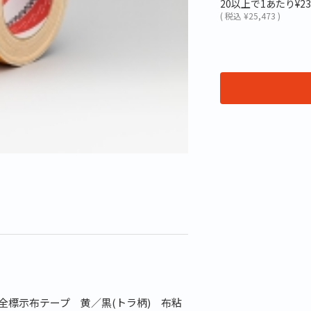
20以上で1あたり
¥23
(
税込
¥25,473 )
安全標示布テープ 黄／黒(トラ柄) 布粘