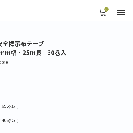
0
安全標示布テープ
60mm幅・25m長 30巻入
0010
3,655
(税別)
3,406
(税別)