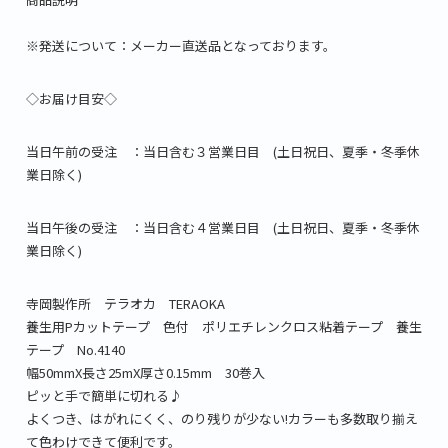
※発送について：メーカー直送品となっております。
◇お届け目安◇
当日午前の受注 ：当日含む３営業日目 (土日祝日、夏季・冬季休
業日除く)
当日午後の受注 ：当日含む４営業日目 (土日祝日、夏季・冬季休
業日除く)
寺岡製作所 テラオカ TERAOKA
養生用Pカットテープ 色付 ポリエチレンクロス粘着テープ 養生
テープ No.4140
幅50mmX長さ25mX厚さ0.15mm 30巻入
ピッと手で簡単に切れる♪
よくつき、はがれにくく、のり残りが少ない!カラーも多数取り揃え
て色わけできて便利です。