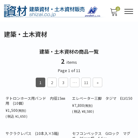
0
建築・土木資材
建築・土木資材の商品一覧
2
items
Page 1 of 11
1
2
3
…
11
»
テトロンホース用バンド 内径15㎜
エレベーター三脚 タジマ ELV150
用 (10個）
¥7,800
(税別)
¥1,500
(税別)
(
税込
¥8,580 )
(
税込
¥1,650 )
サクラクレパス (10本入×5箱)
セフコンベックス Gロック マグ