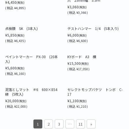
爪 25mm幅 5.5ｍ
¥4,450
(税別)
¥3,060
(税別)
(
税込
¥4,895 )
(
税込
¥3,366 )
点検鏡 SK (3本入)
テストハンマー 1/4 (5本入り)
¥5,850
¥6,000
(税別)
(税別)
(
税込
¥6,435 )
(
税込
¥6,600 )
ペイントマーカー PX-30 (20本
KYボード A3 横
入)
¥15,500
(税別)
¥5,600
(税別)
(
税込
¥17,050 )
(
税込
¥6,160 )
泥落としマット ＃6 600×854
セレクトモップバケツ トンボ C-
緑 (5枚入)
17
¥20,000
¥1,100
(税別)
(税別)
(
税込
¥22,000 )
(
税込
¥1,210 )
1
2
3
…
11
»