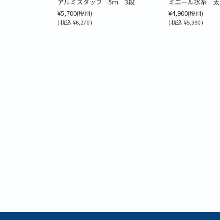
アルミスタッフ 5ｍ 3段
ミエール水糸 太
¥5,700
¥4,900
(税別)
(税別)
(
税込
¥6,270 )
(
税込
¥5,390 )