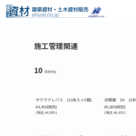
施工管理関連
10
items
サクラクレパス (10本入×5箱)
点検鏡 SK (3本
¥4,450
¥5,850
(税別)
(税別)
(
税込
¥4,895 )
(
税込
¥6,435 )