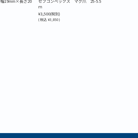
幅19mm×長さ20
セフコンベックス マグ爪 25-5.5
ｍ
¥3,500
(税別)
(
税込
¥3,850 )